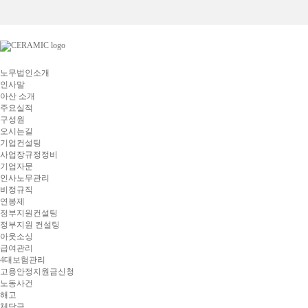
노무법인소개
인사말
아산 소개
주요실적
구성원
오시는길
기업컨설팅
사업장규정정비
기업자문
인사노무관리
비정규직
연봉제
정부지원컨설팅
정부지원 컨설팅
아웃소싱
급여관리
4대보험관리
고용안정지원금신청
노동사건
해고
체당금