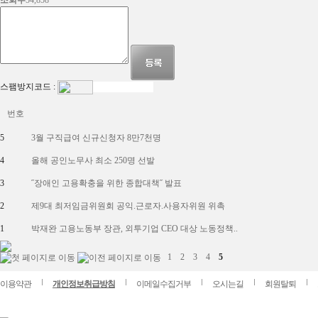
조회수
54,858
스팸방지코드 :
번호
5
3월 구직급여 신규신청자 8만7천명
4
올해 공인노무사 최소 250명 선발
3
˝장애인 고용확충을 위한 종합대책˝ 발표
2
제9대 최저임금위원회 공익.근로자.사용자위원 위촉
1
박재완 고용노동부 장관, 외투기업 CEO 대상 노동정책..
1
2
3
4
5
이용약관
개인정보취급방침
이메일수집거부
오시는길
회원탈퇴