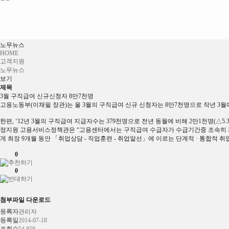
노무뉴스
HOME
고객지원
노무뉴스
보기
제목
3월 구직급여 신규신청자 8만7천명
고용노동부(이채필 장관)는 올 3월의 구직급여 신규 신청자는 8만7천명으로 작년 3월에
한편, ‘12년 3월의 구직급여 지급자수는 379천명으로 전년 동월에 비해 2만1천명(△5.
정지원 고용서비스정책관은 “고용센터에서는 구직급여 수급자가 수급기간중 조속히 재
게 최장 9개월 동안 「취업상담 - 직업훈련 - 취업알선」에 이르는 단계적 · 통합적
0
0
첨부파일 다운로드
등록자
관리자
등록일
2014-07-18