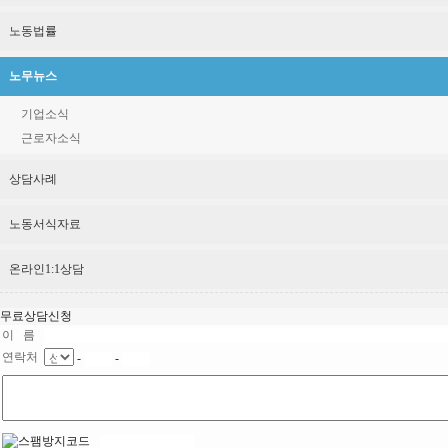
노동법률
노무뉴스
기업소식
근로자소식
상담사례
노동서식자료
온라인1:1상담
무료상담신청
이 름
연락처
-
-