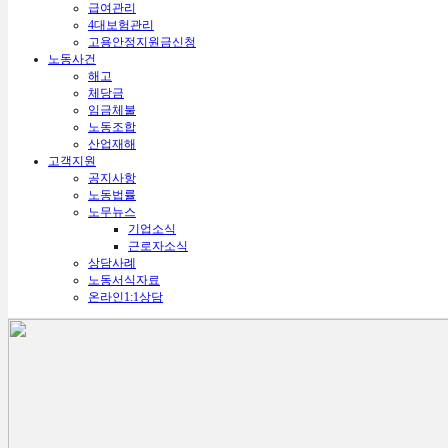
급여관리
4대보험관리
고용안정지원금신청
노동사건
해고
체당금
임금체불
노동조합
산업재해
고객지원
공지사항
노동법률
노무뉴스
기업소식
근로자소식
상담사례
노동서식자료
온라인1:1상담