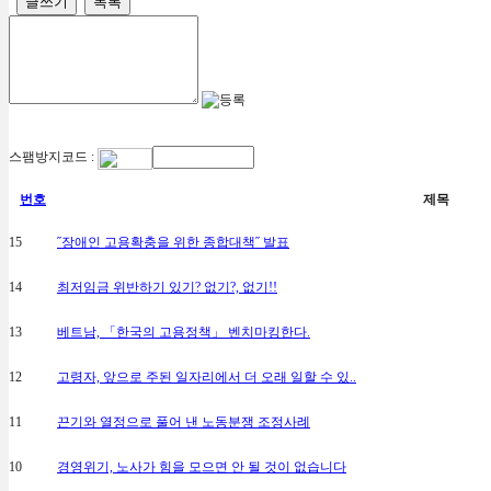
글쓰기
목록
스팸방지코드 :
번호
제목
15
˝장애인 고용확충을 위한 종합대책˝ 발표
14
최저임금 위반하기 있기? 없기?, 없기!!
13
베트남, 「한국의 고용정책」 벤치마킹한다.
12
고령자, 앞으로 주된 일자리에서 더 오래 일할 수 있..
11
끈기와 열정으로 풀어 낸 노동분쟁 조정사례
10
경영위기, 노사가 힘을 모으면 안 될 것이 없습니다