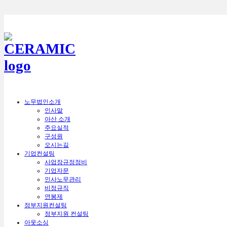
노무법인소개
인사말
아산 소개
주요실적
구성원
오시는길
기업컨설팅
사업장규정정비
기업자문
인사노무관리
비정규직
연봉제
정부지원컨설팅
정부지원 컨설팅
아웃소싱