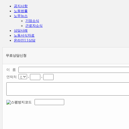
공지사항
노동법률
노무뉴스
기업소식
근로자소식
상담사례
노동서식자료
온라인1:1상담
무료상담신청
이 름
연락처
-
-