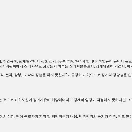
약
,
취업규칙
,
단체협약에서 정한 징계사유에 해당하여야 합니다
.
취업규칙 등에서 근로
징계위원회에서 징계사유로 삼았는지 여부는 징계처분통보서
,
징계위원회 의결서
,
회
직
,
전직
,
감봉
,
그 밖의 징벌을 하지 못한다
"
고 규정하고 있으므로 징계의 정당성을 
는 것으로 비위사실이 징계사유에 해당하더라도 징계의 양정이 적정하지 못하다면 그
장의 여건
,
당해 근로자의 지위 및 담당직무의 내용
,
비위행위의 동기와 경위
,
이로 인