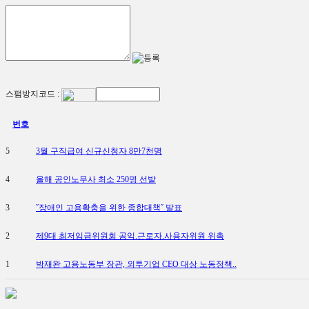
스팸방지코드 :
번호
5
3월 구직급여 신규신청자 8만7천명
4
올해 공인노무사 최소 250명 선발
3
˝장애인 고용확충을 위한 종합대책˝ 발표
2
제9대 최저임금위원회 공익.근로자.사용자위원 위촉
1
박재완 고용노동부 장관, 외투기업 CEO 대상 노동정책..