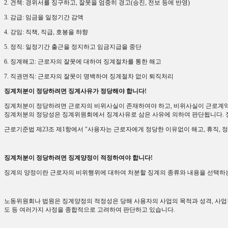
2.
견책
:
경위서를 징구하고
,
잘못을 엄중히 경고
(
승진
,
전보 등에 반영
)
3.
감급
:
임금을 일정기간 감액
4.
강임
:
직책
,
직급
,
호봉을 햐향
5.
정직
:
일정기간 출근을 정지하고 임금지급을 중단
6.
징계해고
:
근로자의 잘못에 대하여 징계절차를 통한 해고
7.
직권면직
:
근로자의 잘못이 명백하여 징계절차 없이 퇴직처리
징계처분이 정당하려면 징계사유가 정당해야 합니다
!
징계처분이 정당하려면 근로자의 비위사실이 존재하여야 하고
,
비위사실이 근로계
징계처분의 정당성은 징계위원회에서 징계사유로 삼은 사유에 의하여 판단됩니다
.
근로기준법 제
23
조 제
1
항에서
"
사용자는 근로자에게 정당한 이유없이 해고
,
휴직
,
정
징계처분이 정당하려면 징계양정이 적정하여야 합니다
!
징계의 양정이란 근로자의 비위행위에 대하여 처분할 징계의 종류와 내용을 선택하
노동위원회나 법원은 징계양정의 적정성은 당해 사용자의 사업의 목적과 성격
,
사업
도 등 여러가지 사정을 종합적으로 고려하여 판단하고 있습니다
.