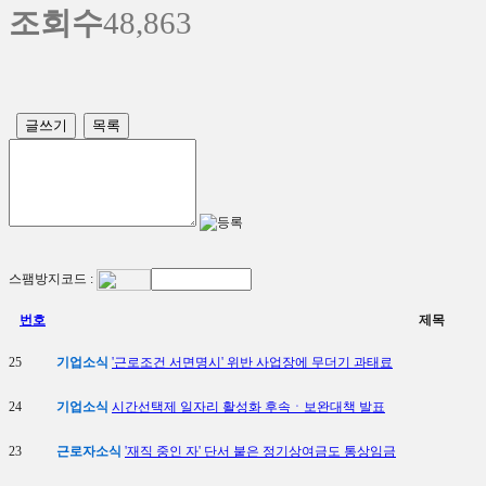
조회수
48,863
글쓰기
목록
스팸방지코드 :
번호
제목
25
기업소식
'근로조건 서면명시' 위반 사업장에 무더기 과태료
24
기업소식
시간선택제 일자리 활성화 후속ㆍ보완대책 발표
23
근로자소식
'재직 중인 자' 단서 붙은 정기상여금도 통상임금