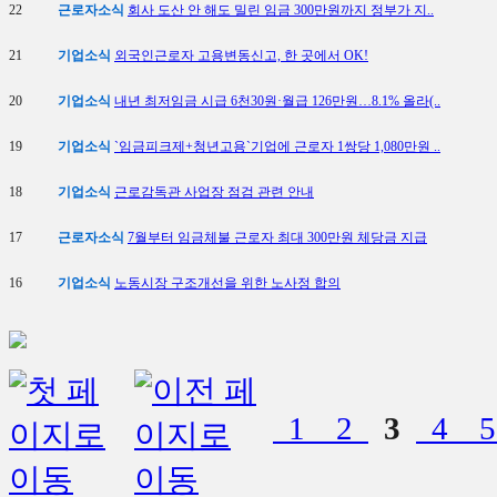
22
근로자소식
회사 도산 안 해도 밀린 임금 300만원까지 정부가 지..
21
기업소식
외국인근로자 고용변동신고, 한 곳에서 OK!
20
기업소식
내년 최저임금 시급 6천30원·월급 126만원…8.1% 올라(..
19
기업소식
`임금피크제+청년고용`기업에 근로자 1쌍당 1,080만원 ..
18
기업소식
근로감독관 사업장 점검 관련 안내
17
근로자소식
7월부터 임금체불 근로자 최대 300만원 체당금 지급
16
기업소식
노동시장 구조개선을 위한 노사정 합의
1
2
3
4