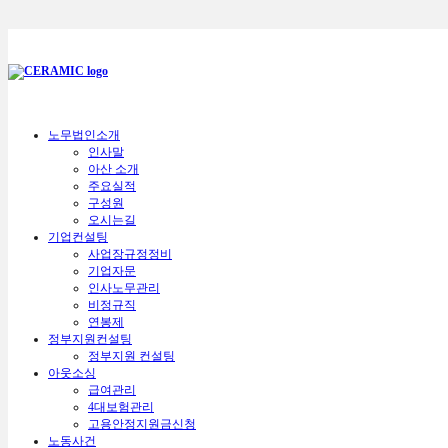
노무법인소개
인사말
아산 소개
주요실적
구성원
오시는길
기업컨설팅
사업장규정정비
기업자문
인사노무관리
비정규직
연봉제
정부지원컨설팅
정부지원 컨설팅
아웃소싱
급여관리
4대보험관리
고용안정지원금신청
노동사건