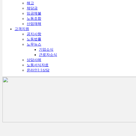
해고
체당금
임금체불
노동조합
산업재해
고객지원
공지사항
노동법률
노무뉴스
기업소식
근로자소식
상담사례
노동서식자료
온라인1:1상담